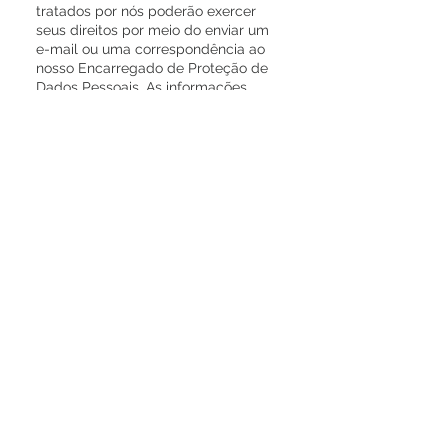
tratados por nós poderão exercer
seus direitos por meio do enviar um
e-mail ou uma correspondência ao
nosso Encarregado de Proteção de
Dados Pessoais. As informações
necessárias para isso estão na seção
"Como entrar em contato conosco"
desta Política de Privacidade.
Para garantir que o usuário que
pretende exercer seus direitos é, de
fato, o titular dos dados pessoais
objeto da requisição, poderemos
solicitar documentos ou outras
informações que possam auxiliar em
sua correta identificação, a fim de
resguardar nossos direitos e os
direitos de terceiros. Isto somente
será feito, porém, se for
absolutamente necessário, e o
requerente receberá todas as
informações relacionadas.
7. Medidas de segurança